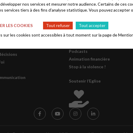
 développer nos services et mesurer notre audience. Certains de ces co
s services tiers à des fins d'analyse statistique. Vous pouvez accepter 
s EPUdF
Informations
R LES COOKIES
Tout refuser
Tout accepter
onal
Lettre mensuelle d’information 
 sur les cookies sont accessibles à tout moment sur la page de
Mention
l’EPUdF
gions
Se former
PUdF
Podcasts
décisions
Animation financière
foi
Stop à la violence !
ommunication
Soutenir l’Eglise