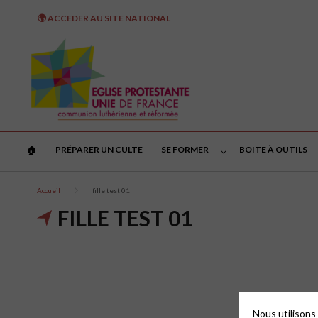
🌍 ACCEDER AU SITE NATIONAL
PRÉPARER UN CULTE
SE FORMER
BOÎTE À OUTILS
🏠︎
Accueil
fille test 01
FILLE TEST 01
Nous utilisons