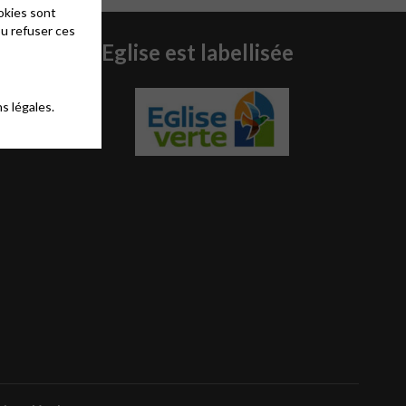
okies sont
ou refuser ces
L’Eglise est labellisée
de
s légales.