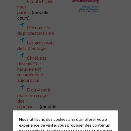
Ecoute ! Dieu
nous
parle…
(module
court)
Découverte
du protestantisme
Les gros mots
de la théologie
Chrétiens
désunis ? Le
mouvement
œcuménique
aujourd’hui
D’où vient le
mal ? Interroger
des
réponses…
(module
court)
Nous utilisons des cookies afin d'améliorer votre
L’œuvre
expérience de visite, vous proposer des contenus
théologique de
personnalisés, développer nos services et mesurer