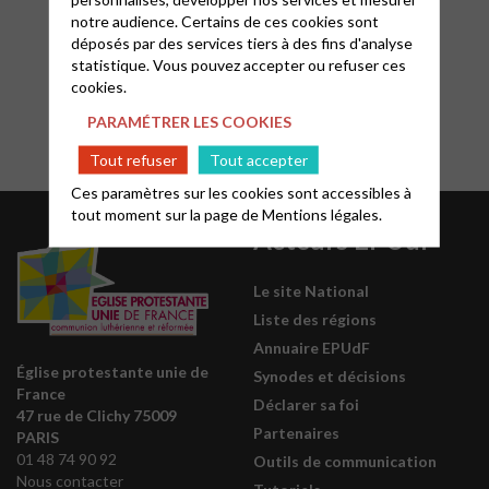
l’apôtre Paul
notre audience. Certains de ces cookies sont
déposés par des services tiers à des fins d'analyse
statistique. Vous pouvez accepter ou refuser ces
cookies.
PARAMÉTRER LES COOKIES
Tout refuser
Tout accepter
Ces paramètres sur les cookies sont accessibles à
tout moment sur la page de
Mentions légales.
Acteurs EPUdF
Le site National
Liste des régions
Annuaire EPUdF
Église protestante unie de
Synodes et décisions
France
Déclarer sa foi
47 rue de Clichy 75009
Partenaires
PARIS
01 48 74 90 92
Outils de communication
Nous contacter