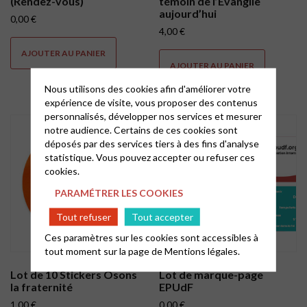
(Rendez-vous)
témoin de l’Évangile
aujourd’hui
0,00
€
4,00
€
AJOUTER AU PANIER
AJOUTER AU PANIER
Nous utilisons des cookies afin d'améliorer votre
expérience de visite, vous proposer des contenus
personnalisés, développer nos services et mesurer
notre audience. Certains de ces cookies sont
déposés par des services tiers à des fins d'analyse
statistique. Vous pouvez accepter ou refuser ces
cookies.
PARAMÉTRER LES COOKIES
Tout refuser
Tout accepter
Ces paramètres sur les cookies sont accessibles à
tout moment sur la page de
Mentions légales.
Lot de 10 Stickers Osons
Lot de marque-page
la fraternité
EPUdF
1,00
€
0,00
€