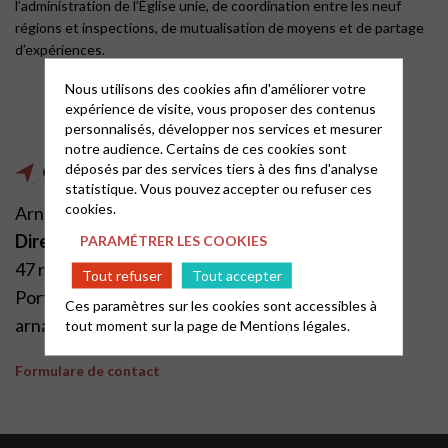
l’administration de l’Église unie, de coordination entre les neuf
régions et inspections, de mutualisation de moyens et de partage
d’expériences.
Nous utilisons des cookies afin d'améliorer votre
expérience de visite, vous proposer des contenus
personnalisés, développer nos services et mesurer
notre audience. Certains de ces cookies sont
déposés par des services tiers à des fins d'analyse
Contact
statistique. Vous pouvez accepter ou refuser ces
cookies.
Arnaud
LATSCHA
Directeur des Services
PARAMÉTRER LES COOKIES
47 rue de Clichy, 75009 PARIS, France
Tout refuser
Tout accepter
Port. + 33 (0)6 86 07 40 87
Ces paramètres sur les cookies sont accessibles à
arnaud.latscha@epudf.org
tout moment sur la page de
Mentions légales.
Formulare de contact