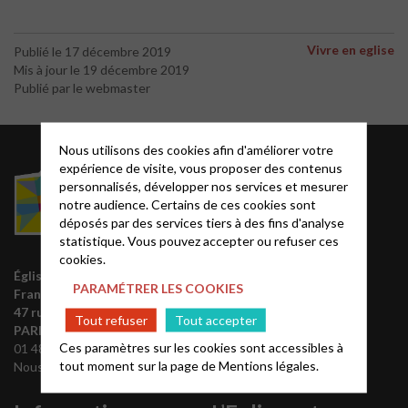
Vivre en eglise
Publié le 17 décembre 2019
Mis à jour le 19 décembre 2019
Publié par le webmaster
Nous utilisons des cookies afin d'améliorer votre
Acteurs EPUdF
expérience de visite, vous proposer des contenus
personnalisés, développer nos services et mesurer
notre audience. Certains de ces cookies sont
Le site National
déposés par des services tiers à des fins d'analyse
Liste des régions
statistique. Vous pouvez accepter ou refuser ces
Annuaire EPUdF
cookies.
Église protestante unie de
Synodes et décisions
PARAMÉTRER LES COOKIES
France
Déclarer sa foi
47 rue de Clichy 75009
Tout refuser
Tout accepter
Partenaires
PARIS
Ces paramètres sur les cookies sont accessibles à
01 48 74 90 92
Outils de communication
tout moment sur la page de
Mentions légales.
Nous contacter
Tutoriels