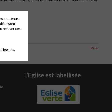
des contenus
okies sont
ou refuser ces
Prier
s légales.
L’Eglise est labellisée
de