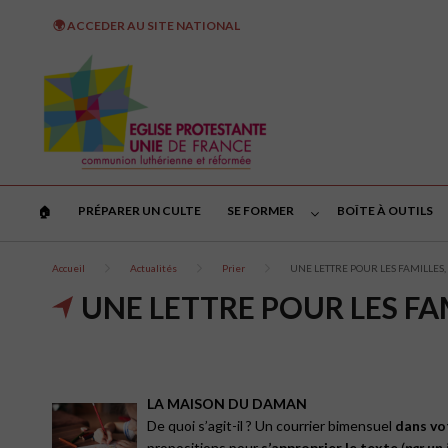
🌍 ACCEDER AU SITE NATIONAL
PRÉPARER UN CULTE
SE FORMER
BOÎTE À OUTILS
🏠︎
Accueil
Actualités
Prier
UNE LETTRE POUR LES FAMILLES, 
UNE LETTRE POUR LES FAM
LA MAISON DU DAMAN
De quoi s’agit-il ? Un courrier bimensuel
dans vo
propositions pour
s’approprier le texte
(
par un 