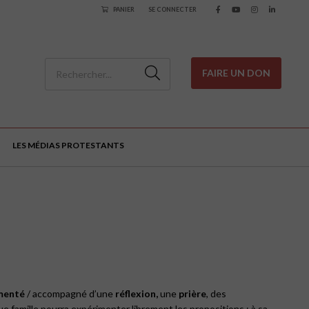
PANIER
SE CONNECTER
FAIRE UN DON
LES MÉDIAS PROTESTANTS
menté
/ accompagné d’une
réflexion,
une
prière
, des
ue famille pourra expérimenter librement les propositions : à sa