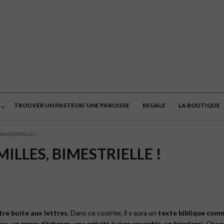
TROUVER UN PASTEUR/ UNE PAROISSE
REGALE
LA BOUTIQUE
BIMESTRIELLE !
ILLES, BIMESTRIELLE !
tre boite aux lettres
. Dans ce courrier, il y aura un
texte biblique com
jeu, un temps d’échange, une activité à vivre ensemble, un bricolage
). Chaq