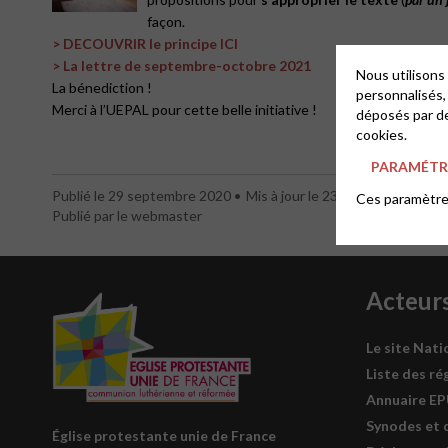
façon.
> DECOUVRIR le principe ICI
> La lettre de septembre-octobre 2021
Nous utilisons
La bénediction !
personnalisés,
Merci à l’UEPAL pour cette belle initiative !
déposés par de
cookies.
PARAMÉTRE
Publié le 29 septembre 2020
Mis à jour le 23 septembre 2021
Ces paramètres
Publié par le webmaster
Acteur
Le site Nati
Liste des ré
Annuaire E
Synodes et 
Église protestante unie de France