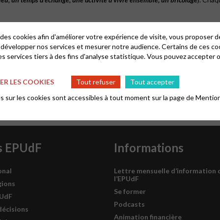
 des cookies afin d'améliorer votre expérience de visite, vous proposer 
 développer nos services et mesurer notre audience. Certains de ces co
s services tiers à des fins d'analyse statistique. Vous pouvez accepter 
R LES COOKIES
Tout refuser
Tout accepter
 sur les cookies sont accessibles à tout moment sur la page de
Mention
s EPUdF
Informations
onal
Lettre mensuelle d’information 
l’EPUdF
gions
Se former
PUdF
Podcasts
décisions
Animation financière