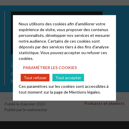
Nous utilisons des cookies afin d'améliorer votre
expérience de visite, vous proposer des contenus
personnalisés, développer nos services et mesurer
notre audience. Certains de ces cookies sont
déposés par des services tiers à des fins d'analyse
statistique. Vous pouvez accepter ou refuser ces
cookies.
Lien pour écouter le podcast sur les différentes
PARAMÉTRER LES COOKIES
plateformes de streaming :
Tout refuser
Tout accepter
https://audmns.com/DTMjPhh
Ces paramètres sur les cookies sont accessibles à
tout moment sur la page de
Mentions légales.
Podcasts et playlists
Publié le 6 janvier 2023
Publié par le webmaster