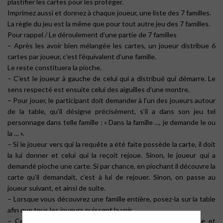
plastifier les cartes pour les protéger.
Imprimez aussi et donnez à chaque joueur, une liste des 7 familles.
La règle du jeu est la même que pour tout autre jeu des 7 familles.
Pour rappel /
Le déroulement d’une partie de 7 familles
– Après les avoir bien mélangée les cartes, un joueur distribue 6
cartes par joueur, c’est l’équivalent d’une famille.
Le reste constituera la pioche.
– C’est le joueur à gauche de celui qui a distribué qui démarre. Le
sens respecté est ensuite celui des aiguilles d’une montre.
– Pour jouer, le participant doit demander à l’un des joueurs autour
de la table, qu’il désigne précisément, s’il a dans son jeu tel
personnage dans telle famille : « Dans la famille …, je demande le ou
la … ».
– Si le joueur vers qui la requête a été faite possède la carte, il doit
la lui donner et celui qui la reçoit rejoue. Sinon, le joueur qui a
demandé pioche une carte. Si par chance, en piochant il découvre la
carte qu’il demandait, c’est à lui de rejouer. Sinon, on passe au
joueur suivant, et ainsi de suite.
– Lorsque vous découvrez une famille entière, posez-la sur la table
afin que tous les joueurs puissent la voir.
– Certains arrêtent la partie lorsque la pioche est épuisée et