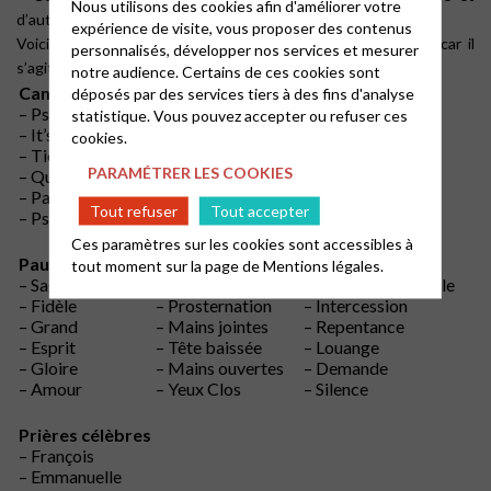
Nous utilisons des cookies afin d'améliorer votre
d’autres continuent, c’est à vous d’en décider !
expérience de visite, vous proposer des contenus
Voici la liste des familles à distribuer à chaque participant, car il
personnalisés, développer nos services et mesurer
s’agit dans ce jeu de « familles » bien particulières !
notre audience. Certains de ces cookies sont
Cantique
Pourquoi prier ?
Jésus et la prière
déposés par des services tiers à des fins d'analyse
– Ps 8
– Ecouter
– La montagne
statistique. Vous pouvez accepter ou refuser ces
– It’s me, O Lord
– Saint-Esprit
– La nuit
cookies.
– Tiens bon
– Se confier
– Les repas
PARAMÉTRER LES COOKIES
– Qu’il est doux
– Se connaître
– Mon Père
– Parler
– Communion
– Seul
Tout refuser
Tout accepter
– Ps 92
– Le mystère
– Dieu sait
Ces paramètres sur les cookies sont accessibles à
Paul et la prière
Posture
Forme
tout moment sur la page de
Mentions légales.
– Sagesse
– l’Orant
– Lecture de la Bible
– Fidèle
– Prosternation
– Intercession
– Grand
– Mains jointes
– Repentance
– Esprit
– Tête baissée
– Louange
– Gloire
– Mains ouvertes
– Demande
– Amour
– Yeux Clos
– Silence
Prières célèbres
– François
– Emmanuelle