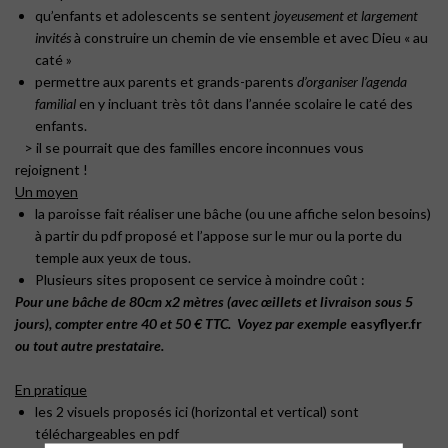
qu’enfants et adolescents se sentent
joyeusement et largement
invités
à construire un chemin de vie ensemble et avec Dieu « au
caté »
permettre aux parents et grands-parents
d’organiser l’agenda
familial
en y incluant très tôt dans l’année scolaire le caté des
enfants.
> il se pourrait que des familles encore inconnues vous
rejoignent !
Un moyen
la paroisse fait réaliser une bâche (ou une affiche selon besoins)
à partir du pdf proposé et l’appose sur le mur ou la porte du
temple aux yeux de tous.
Plusieurs sites proposent ce service à moindre coût :
Pour une bâche de 80cm x2 mètres (avec œillets et livraison sous 5
jours), compter entre 40 et 50 € TTC. Voyez par exemple
easyflyer.fr
ou tout autre prestataire.
En pratique
les 2 visuels proposés ici (horizontal et vertical) sont
téléchargeables en pdf