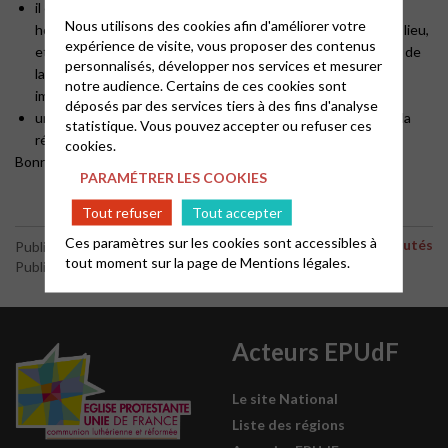
il est possible de les personnaliser : d’ajouter les jours et
Nous utilisons des cookies afin d'améliorer votre
horaires des groupes de caté, une personne à contacter, le lieu,
expérience de visite, vous proposer des contenus
etc. Certains sites de prestataires permettent, au moment de
personnalisés, développer nos services et mesurer
la commande, d’ajouter un peu de texte sur le pdf avant
notre audience. Certains de ces cookies sont
impression.
déposés par des services tiers à des fins d'analyse
une bâche est un investissement à moyen terme. On peut la
statistique. Vous pouvez accepter ou refuser ces
réutiliser à chaque rentrée scolaire.
cookies.
Bonne rentrée à tous !
PARAMÉTRER LES COOKIES
Tout refuser
Tout accepter
Ces paramètres sur les cookies sont accessibles à
Nouveautés
Publié le 28 août 2018
tout moment sur la page de
Mentions légales.
Publié par le webmaster
Acteurs EPUdF
Le site National
Liste des régions