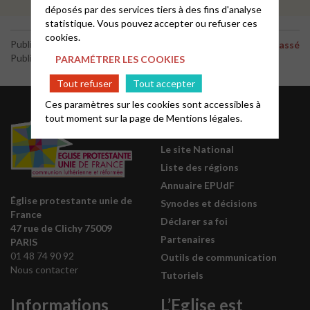
déposés par des services tiers à des fins d'analyse
statistique. Vous pouvez accepter ou refuser ces
cookies.
-
Publié le 28 mars 2024
Carême, Pâques
Non classé
Publié par le webmaster
PARAMÉTRER LES COOKIES
Tout refuser
Tout accepter
Ces paramètres sur les cookies sont accessibles à
Acteurs EPUdF
tout moment sur la page de
Mentions légales.
Le site National
Liste des régions
Annuaire EPUdF
Église protestante unie de
Synodes et décisions
France
Déclarer sa foi
47 rue de Clichy 75009
Partenaires
PARIS
01 48 74 90 92
Outils de communication
Nous contacter
Tutoriels
Informations
L’Eglise est