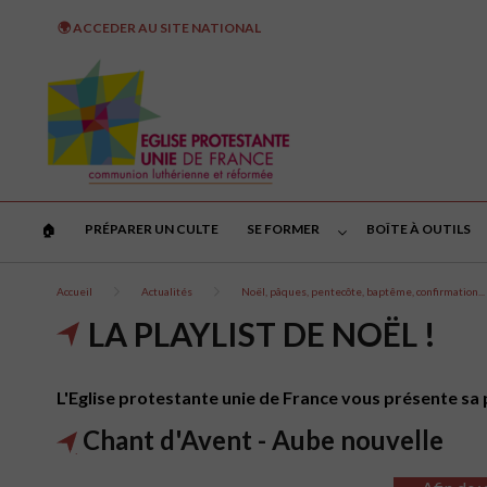
🌍 ACCEDER AU SITE NATIONAL
PRÉPARER UN CULTE
SE FORMER
BOÎTE À OUTILS
🏠︎
Accueil
Actualités
Noël, pâques, pentecôte, baptême, confirmation...
LA PLAYLIST DE NOËL !
L'Eglise protestante unie de France vous présente sa p
Chant d'Avent - Aube nouvelle