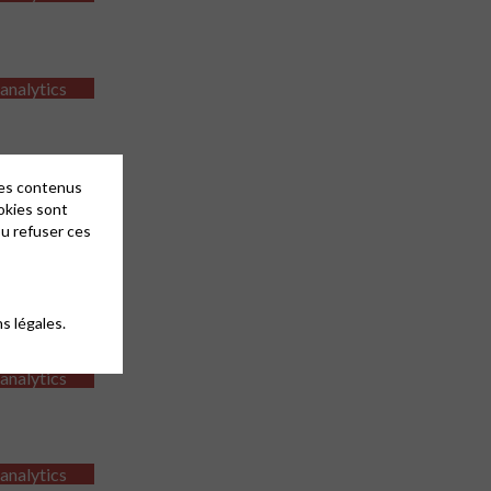
 analytics
 analytics
des contenus
okies sont
ou refuser ces
 analytics
s légales.
 analytics
 analytics