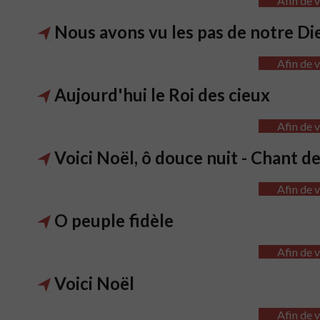
Afin de v
Nous avons vu les pas de notre Di
Afin de v
Aujourd'hui le Roi des cieux
Afin de v
Voici Noël, ô douce nuit - Chant d
Afin de v
O peuple fidèle
Afin de v
Voici Noël
Afin de v