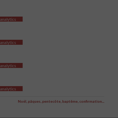
 analytics
 analytics
 analytics
 analytics
Noël, pâques, pentecôte, baptême, confirmation...