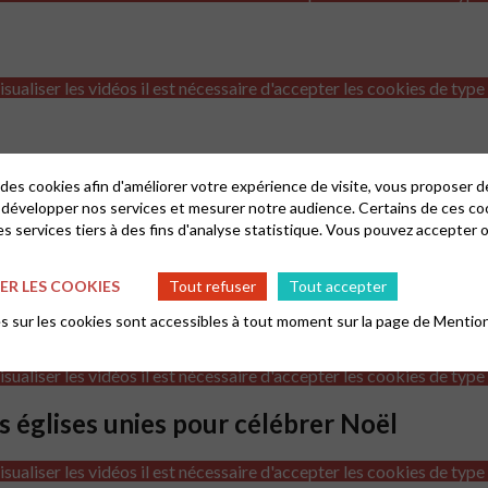
isualiser les vidéos il est nécessaire d'accepter les cookies de type
isualiser les vidéos il est nécessaire d'accepter les cookies de type
 des cookies afin d'améliorer votre expérience de visite, vous proposer 
 développer nos services et mesurer notre audience. Certains de ces co
s services tiers à des fins d'analyse statistique. Vous pouvez accepter 
isualiser les vidéos il est nécessaire d'accepter les cookies de type
R LES COOKIES
Tout refuser
Tout accepter
 sur les cookies sont accessibles à tout moment sur la page de
Mention
isualiser les vidéos il est nécessaire d'accepter les cookies de type
es églises unies pour célébrer Noël
isualiser les vidéos il est nécessaire d'accepter les cookies de type