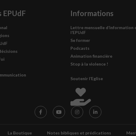
s EPUdF
Informations
onal
Lettre mensuelle d’information 
l’EPUdF
gions
Se former
PUdF
Podcasts
décisions
Animation financière
foi
Stop à la violence !
ommunication
Soutenir l’Eglise
La Boutique
Notes bibliques et prédications
Ment