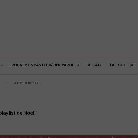
TROUVER UN PASTEUR/ UNE PAROISSE
REGALE
LA BOUTIQUE
La playlist de Noël !
laylist de Noël !