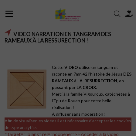
VIDEO NARRATION EN TANGRAM DES
RAMEAUX À LA RESSURECTION !
Cette
VIDEO
utilise un tangram et
raconte en 7mn 42 l’histoire de Jésus
DES
RAMEAUX à LA RESURRECTION, en
passant par LA CROIX.
Merci à la famille Vigouroux, catéchètes à
l’Epu de Rouen pour cette belle
réalisation !
A diffuser sans modération !
Afin de visualiser les vidéos il est nécessaire d'accepter les cookies
de type analytics
" target="_blank" rel="noopener">> Accèder à la vidéo