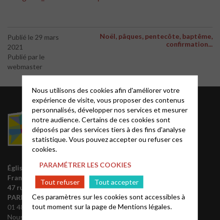
Noël, pâques, pentecôte, baptême,
Publié le 29 mars
confirmation...
2021
Publié par le
webmaster
Nous utilisons des cookies afin d'améliorer votre
expérience de visite, vous proposer des contenus
Acteurs EPUdF
personnalisés, développer nos services et mesurer
notre audience. Certains de ces cookies sont
déposés par des services tiers à des fins d'analyse
Le site National
statistique. Vous pouvez accepter ou refuser ces
Liste des régions
cookies.
Annuaire EPUdF
PARAMÉTRER LES COOKIES
Église protestante unie de
Synodes et décisions
France
Tout refuser
Tout accepter
Déclarer sa foi
47 rue de Clichy 75009
Partenaires
Ces paramètres sur les cookies sont accessibles à
PARIS
tout moment sur la page de
Mentions légales.
01 48 74 90 92
Outils de communication
Nous contacter