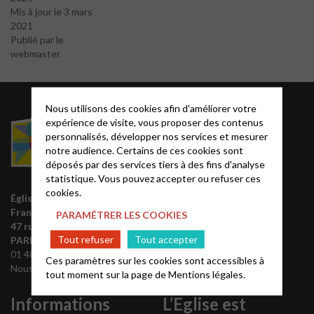
Mis à jour le 3 mars
2021
Publié par le
webmaster
Nous utilisons des cookies afin d'améliorer votre
Acteurs EPUdF
expérience de visite, vous proposer des contenus
personnalisés, développer nos services et mesurer
Le site National
notre audience. Certains de ces cookies sont
déposés par des services tiers à des fins d'analyse
Liste des régions
statistique. Vous pouvez accepter ou refuser ces
Annuaire EPUdF
cookies.
Église protestante unie de
Synodes et décisions
France
PARAMÉTRER LES COOKIES
Déclarer sa foi
47 rue de Clichy 75009
Partenaires
Tout refuser
Tout accepter
PARIS
01 48 74 90 92
Outils de communication
Ces paramètres sur les cookies sont accessibles à
Nous contacter
tout moment sur la page de
Tutoriels
Mentions légales.
Informations
L’Eglise est