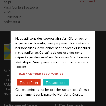
confirmation...
2017
Mis à jour le 21 octobre
2021
Publié par le
webmaster
Nous utilisons des cookies afin d'améliorer votre
Acteurs EPUdF
expérience de visite, vous proposer des contenus
personnalisés, développer nos services et mesurer
notre audience. Certains de ces cookies sont
Le site National
déposés par des services tiers à des fins d'analyse
Liste des régions
statistique. Vous pouvez accepter ou refuser ces
Annuaire EPUdF
cookies.
Église protestante unie de
Synodes et décisions
PARAMÉTRER LES COOKIES
France
Déclarer sa foi
47 rue de Clichy 75009
Tout refuser
Tout accepter
Partenaires
PARIS
01 48 74 90 92
Ces paramètres sur les cookies sont accessibles à
Outils de communication
Nous contacter
tout moment sur la page de
Mentions légales.
Tutoriels
Informations
L’Eglise est