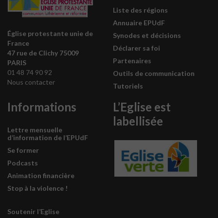
Liste des régions
Annuaire EPUdF
Église protestante unie de
Synodes et décisions
France
Déclarer sa foi
47 rue de Clichy 75009
Partenaires
PARIS
01 48 74 90 92
Outils de communication
Nous contacter
Tutoriels
Informations
L’Eglise est
labellisée
Lettre mensuelle
d’information de l’EPUdF
Se former
Podcasts
Animation financière
Stop à la violence !
Soutenir l’Eglise