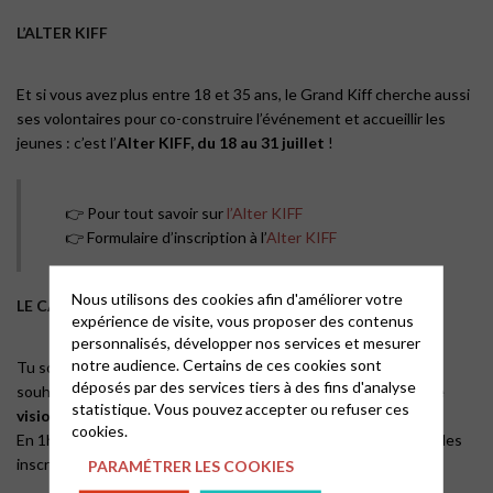
L’ALTER KIFF
Et si vous avez plus entre 18 et 35 ans, le Grand Kiff cherche aussi
ses volontaires pour co-construire l’événement et accueillir les
jeunes : c’est l’
Alter KIFF, du 18 au 31 juillet
!
👉 Pour tout savoir sur
l’Alter KIFF
👉 Formulaire d’inscription à l’
Alter KIFF
Nous utilisons des cookies afin d'améliorer votre
LE CAFE KIFF
expérience de visite, vous proposer des contenus
personnalisés, développer nos services et mesurer
notre audience. Certains de ces cookies sont
Tu souhaites venir au Grand KIFF avec un groupe et/ou tu
déposés par des services tiers à des fins d'analyse
souhaites inviter des jeunes adultes à participer à l’Alter, cette
statistique. Vous pouvez accepter ou refuser ces
visio-conférence
est faite pour toi !
cookies.
En 1h nous te présentons toutes les informations à savoir sur les
inscriptions pour le Grand KIFF et pour l’Alter KIFF
PARAMÉTRER LES COOKIES