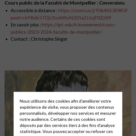
Cours public de la Faculté de Montpellier :
Conversions
.
Accessible à distance :
https://zoom.us/j/93640130983?
pwd=ckFBdk5TQU1oaWtsN201a2JJcjF0Zz09
En savoir plus :
https://ipt-edu.fr/evenement/cours-
publics-2023-2024-faculte-de-montpellier/
Contact : Christophe Singer
Nous utilisons des cookies afin d'améliorer votre
expérience de visite, vous proposer des contenus
personnalisés, développer nos services et mesurer
notre audience. Certains de ces cookies sont
déposés par des services tiers à des fins d'analyse
statistique. Vous pouvez accepter ou refuser ces