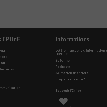
s EPUdF
Informations
onal
Lettre mensuelle d’information 
l’EPUdF
gions
Se former
PUdF
Podcasts
décisions
Animation financière
foi
Stop à la violence !
ommunication
Soutenir l’Eglise