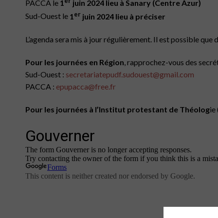
er
PACCA le
1
juin 2024 lieu à Sanary (Centre Azur)
er
Sud-Ouest le
1
juin 2024 lieu à préciser
L’agenda sera mis à jour régulièrement. Il est possible que d’
Pour les journées en Région
, rapprochez-vous des secrét
Sud-Ouest :
secretariatepudf.sudouest@gmail.com
PACCA :
epupacca@free.fr
Pour les journées à l’Institut protestant de Théolog
ie