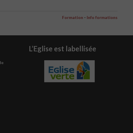
-
Formation
Info formations
L’Eglise est labellisée
de