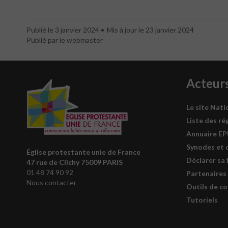
Publié le 3 janvier 2024
Mis à jour le 23 janvier 2024
Publié par le webmaster
Acteur
Le site Nati
Liste des ré
Annuaire E
Synodes et 
Église protestante unie de France
Déclarer sa 
47 rue de Clichy 75009 PARIS
01 48 74 90 92
Partenaires
Nous contacter
Outils de c
Tutoriels