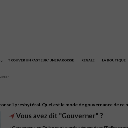
TROUVER UN PASTEUR/ UNE PAROISSE
REGALE
LA BOUTIQUE
verner
nseil presbytéral. Quel est le mode de gouvernance de ce mi
Vous avez dit "Gouverner" ?
« Gouverner » en Eglise et plus précisément dans l’Eglise prot