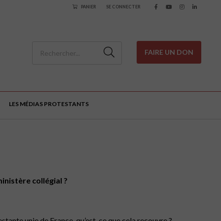
PANIER
SE CONNECTER
FAIRE UN DON
LES MÉDIAS PROTESTANTS
nistère collégial ?
estante unie de France, qu’est-ce que cela recouvre ?