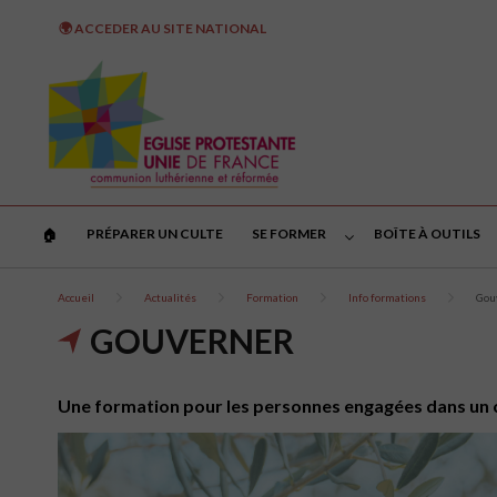
🌍 ACCEDER AU SITE NATIONAL
PRÉPARER UN CULTE
SE FORMER
BOÎTE À OUTILS
🏠︎
Accueil
Actualités
Formation
Info formations
Gou
GOUVERNER
Une formation pour les personnes engagées dans un co