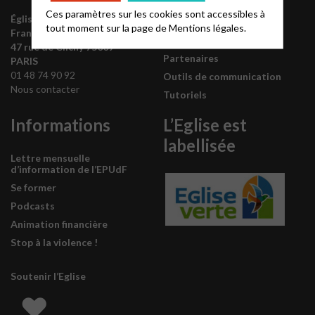
Annuaire EPUdF
Ces paramètres sur les cookies sont accessibles à
Église protestante unie de
Synodes et décisions
tout moment sur la page de
Mentions légales.
France
Déclarer sa foi
47 rue de Clichy 75009
Partenaires
PARIS
01 48 74 90 92
Outils de communication
Nous contacter
Tutoriels
Informations
L’Eglise est
labellisée
Lettre mensuelle
d’information de l’EPUdF
Se former
Podcasts
Animation financière
Stop à la violence !
Soutenir l’Eglise