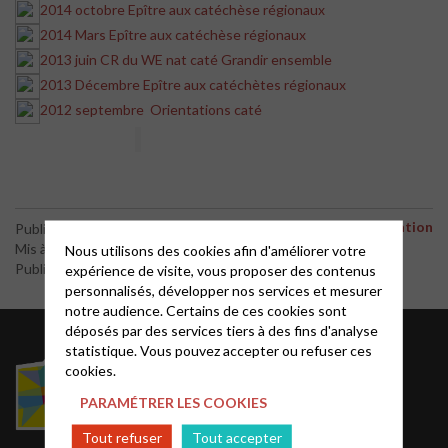
2014 octobre Epître aux catéchèse régionaux
2014 Mars Epître aux catéchèse régionaux
2013 juin CR du WE nat caté Grandir ensemble
2013 Décembre Epître aux catéchètes régionaux
2012 septembre Orientations caté
Formation
Publié le 19 juin 2015
Mis à jour le 29 décembre 2015
Nous utilisons des cookies afin d'améliorer votre
Publié par le webmaster
expérience de visite, vous proposer des contenus
personnalisés, développer nos services et mesurer
notre audience. Certains de ces cookies sont
déposés par des services tiers à des fins d'analyse
Acteurs EPUdF
statistique. Vous pouvez accepter ou refuser ces
cookies.
Le site National
PARAMÉTRER LES COOKIES
Liste des régions
Tout refuser
Tout accepter