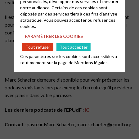
personnalisés, développer nos services et mesurer
réaliser vos propres publications de podcasts.
notre audience. Certains de ces cookies sont
déposés par des services tiers à des fins d'analyse
Il est possible de mutualiser ses formations en se déplaçant
statistique. Vous pouvez accepter ou refuser ces
pour une Région ou un consistoire ou de proposer une mini
cookies.
conférence sur l’enjeu pour l’Église d’être présent sur les
PARAMÉTRER LES COOKIES
plateformes de podcasts.
Tout refuser
Tout accepter
Ces paramètres sur les cookies sont accessibles à
tout moment sur la page de
Mentions légales.
Marc Schaefer demeure disponible pour venir présenter les
podcasts existants lors par exemple d’un culte qu’il présidera
avec plaisir dans votre paroisse.
Les derniers podcasts de l’EPUdF :
ICI
Contact
: pasteur Marc Schaefer, marc.schaefer@epudf.org