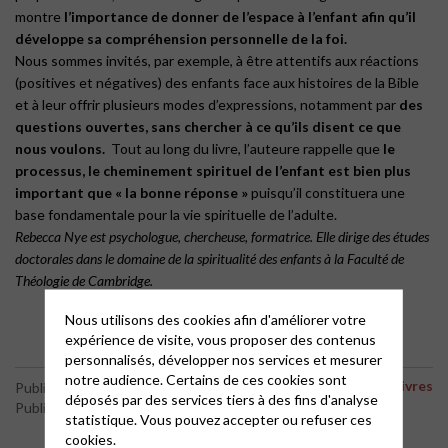
montre
l’importance de donner de l’espace à l’enfant afin qu’il
développe sa compréhension personnelle de la foi.
Nous sommes invités, par exemple, à être attentifs aux réactions
(positives et négatives) des enfants face aux histoires de la Bible
et à leur offrir plusieurs modes d’expressions, notamment par
des
questions ouvertes, sans chercher à ce qu’ils disent ce que
nous voulons.
Tout au long du livre, l’auteure rappelle que
le
processus, le cheminement spirituel de l’enfant est bien plus
important que « la bonne réponse »
puisqu’il constituera une
base fondamentale pour la vie spirituelle de l’adulte.
Rebecca Nye est psychologue, chercheuse, formatrice. Elle dirige des études
doctorales dans le domaine de la spiritualité des enfants à la Faculté de
Théologie de Cambridge.
Nous utilisons des cookies afin d'améliorer votre
expérience de visite, vous proposer des contenus
personnalisés, développer nos services et mesurer
notre audience. Certains de ces cookies sont
Des livres
Publié le 1 septembre 2020
déposés par des services tiers à des fins d'analyse
Publié par le webmaster
statistique. Vous pouvez accepter ou refuser ces
cookies.