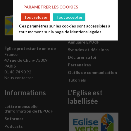
PARAMÉTRER LES COOKIES
Acteurs EPUdF
Tout refuser
Tout accepter
Ces paramètres sur les cookies sont accessibles à
Le site National
tout moment sur la page de
Mentions légales.
Liste des régions
Annuaire EPUdF
Église protestante unie de
Synodes et décisions
France
Déclarer sa foi
47 rue de Clichy 75009
Partenaires
PARIS
01 48 74 90 92
Outils de communication
Nous contacter
Tutoriels
Informations
L’Eglise est
labellisée
Lettre mensuelle
d’information de l’EPUdF
Se former
Podcasts