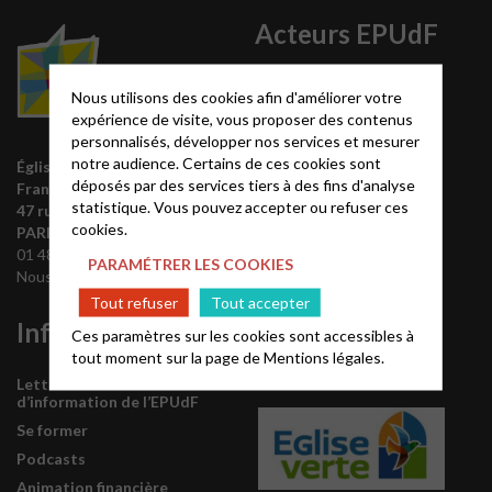
Acteurs EPUdF
Le site National
Nous utilisons des cookies afin d'améliorer votre
Liste des régions
expérience de visite, vous proposer des contenus
personnalisés, développer nos services et mesurer
Annuaire EPUdF
notre audience. Certains de ces cookies sont
Église protestante unie de
Synodes et décisions
déposés par des services tiers à des fins d'analyse
France
Déclarer sa foi
statistique. Vous pouvez accepter ou refuser ces
47 rue de Clichy 75009
Partenaires
cookies.
PARIS
01 48 74 90 92
Outils de communication
PARAMÉTRER LES COOKIES
Nous contacter
Tutoriels
Tout refuser
Tout accepter
Informations
L’Eglise est
Ces paramètres sur les cookies sont accessibles à
tout moment sur la page de
Mentions légales.
labellisée
Lettre mensuelle
d’information de l’EPUdF
Se former
Podcasts
Animation financière