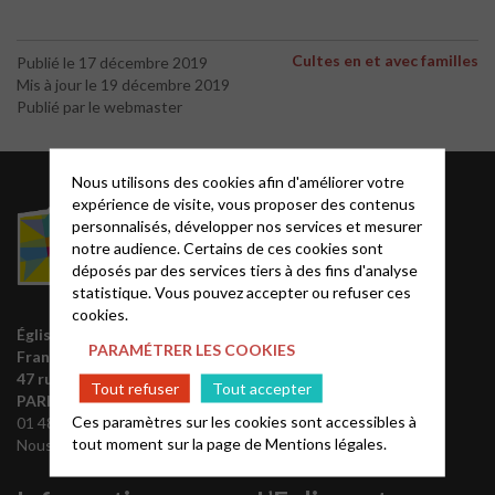
Cultes en et avec familles
Publié le 17 décembre 2019
Mis à jour le 19 décembre 2019
Publié par le webmaster
Nous utilisons des cookies afin d'améliorer votre
Acteurs EPUdF
expérience de visite, vous proposer des contenus
personnalisés, développer nos services et mesurer
notre audience. Certains de ces cookies sont
Le site National
déposés par des services tiers à des fins d'analyse
Liste des régions
statistique. Vous pouvez accepter ou refuser ces
Annuaire EPUdF
cookies.
Église protestante unie de
Synodes et décisions
PARAMÉTRER LES COOKIES
France
Déclarer sa foi
47 rue de Clichy 75009
Tout refuser
Tout accepter
Partenaires
PARIS
Ces paramètres sur les cookies sont accessibles à
01 48 74 90 92
Outils de communication
tout moment sur la page de
Mentions légales.
Nous contacter
Tutoriels