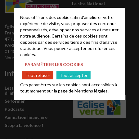
Le site National
Liste des régions
Nous utilisons des cookies afin d'améliorer votre
Annuaire EPUdF
expérience de visite, vous proposer des contenus
Église protestante unie de
Synodes et décisions
personnalisés, développer nos services et mesurer
France
notre audience. Certains de ces cookies sont
Déclarer sa foi
47 rue de Clichy 75009
déposés par des services tiers à des fins d'analyse
Partenaires
PARIS
statistique. Vous pouvez accepter ou refuser ces
01 48 74 90 92
Outils de communication
cookies.
Nous contacter
Tutoriels
PARAMÉTRER LES COOKIES
Informations
L’Eglise est
Tout refuser
Tout accepter
labellisée
Ces paramètres sur les cookies sont accessibles à
Lettre mensuelle
tout moment sur la page de
Mentions légales.
d’information de l’EPUdF
Se former
Podcasts
Animation financière
Stop à la violence !