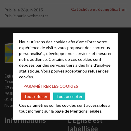
Catéchèse et évangélisation
Publié le 26 juin 2015
Publié par le webmaster
Acteurs EPUdF
Nous utilisons des cookies afin d'améliorer votre
expérience de visite, vous proposer des contenus
personnalisés, développer nos services et mesurer
Le site National
notre audience. Certains de ces cookies sont
Liste des régions
déposés par des services tiers à des fins d'analyse
Annuaire EPUdF
statistique. Vous pouvez accepter ou refuser ces
Église protestante unie de
cookies.
Synodes et décisions
France
Déclarer sa foi
PARAMÉTRER LES COOKIES
47 rue de Clichy 75009
Partenaires
PARIS
Tout refuser
Tout accepter
01 48 74 90 92
Outils de communication
Ces paramètres sur les cookies sont accessibles à
Nous contacter
Tutoriels
tout moment sur la page de
Mentions légales.
Informations
L’Eglise est
labellisée