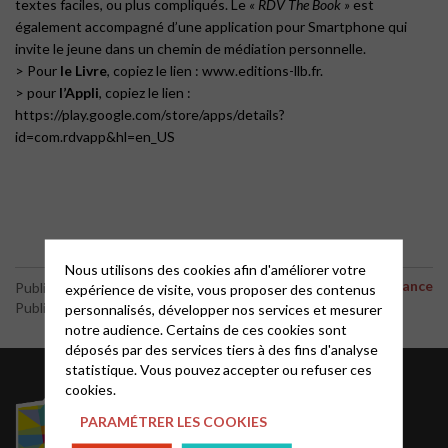
textes faciles, ou plus compliqués. Le
« RDV The Book »
est
également accompagné d’une application pour Smartphone qui
invite le jeune dans un chemin de médiation personnelle.
> Pour
le Livre
, copiez le lien : www.editions-llb.fr.
> pour
l’Appli
, copiez le lien :
https://play.google.com/store/apps/details?
id=com.rdvapp&hl=en_US
Nous utilisons des cookies afin d'améliorer votre
Caté en ligne et à distance
Publié le 25 mars 2020
expérience de visite, vous proposer des contenus
Publié par le webmaster
personnalisés, développer nos services et mesurer
notre audience. Certains de ces cookies sont
déposés par des services tiers à des fins d'analyse
statistique. Vous pouvez accepter ou refuser ces
Acteurs EPUdF
cookies.
PARAMÉTRER LES COOKIES
Le site National