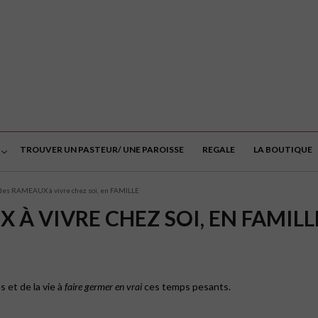
TROUVER UN PASTEUR/ UNE PAROISSE
REGALE
LA BOUTIQUE
des RAMEAUX à vivre chez soi, en FAMILLE
 À VIVRE CHEZ SOI, EN FAMILL
 et de la vie à
faire germer en vrai
ces temps pesants.