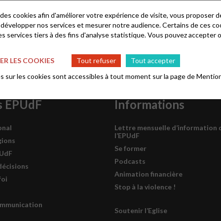
 des cookies afin d'améliorer votre expérience de visite, vous proposer 
 développer nos services et mesurer notre audience. Certains de ces co
s services tiers à des fins d'analyse statistique. Vous pouvez accepter 
R LES COOKIES
Tout refuser
Tout accepter
 sur les cookies sont accessibles à tout moment sur la page de
Mention
s EPUdF
Informations
onal
Lettre mensuelle d’information 
l’EPUdF
gions
Se former
PUdF
Podcasts
décisions
Animation financière
foi
Stop à la violence !
ommunication
Soutenir l’Eglise