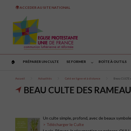
🌍 ACCEDER AU SITE NATIONAL
PRÉPARER UN CULTE
SE FORMER
BOÎTE À OUTILS
🏠︎
Accueil
Actualités
Caté en ligne et à distance
Beau CULTE 
BEAU CULTE DES RAMEAUX
Un culte simple, profond, avec de beaux symboles
> Télécharger le Culte
La vie, Pâques, la résurrection se prépare, OUI !