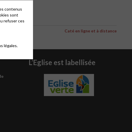
des contenus
okies sont
ou refuser ces
Caté en ligne et à distance
s légales.
L’Eglise est labellisée
de