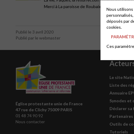
Merci à La paroisse de Roubaix pour ce partage !
Nous utilisons
personnalisés,
déposés par de
cookies.
Publié le 3 avril 2020
PARAMÉTRE
Publié par le webmaster
Ces paramètres
Acteur
Le site Nati
Liste des ré
Annuaire E
Synodes et 
Église protestante unie de France
Déclarer sa 
47 rue de Clichy 75009 PARIS
01 48 74 90 92
Partenaires
Nous contacter
Outils de c
Tutoriels