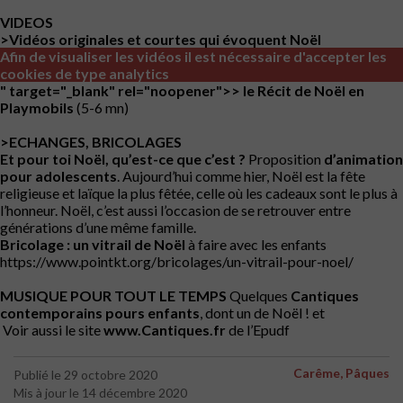
VIDEOS
>Vidéos originales et courtes qui évoquent Noël
Afin de visualiser les vidéos il est nécessaire d'accepter les
cookies de type analytics
" target="_blank" rel="noopener">> le Récit de Noël en
Playmobils
(5-6 mn)
>ECHANGES, BRICOLAGES
Et pour toi Noël, qu’est-ce que c’est ?
Proposition
d’animation
pour adolescents
. Aujourd’hui comme hier, Noël est la fête
religieuse et laïque la plus fêtée, celle où les cadeaux sont le plus à
l’honneur. Noël, c’est aussi l’occasion de se retrouver entre
générations d’une même famille.
Bricolage
: un vitrail de Noël
à faire avec les enfants
https://www.pointkt.org/bricolages/un-vitrail-pour-noel/
MUSIQUE POUR TOUT LE TEMPS
Quelques
Cantiques
contemporains pours enfants
, dont un de Noël
! et
Voir aussi le site
www.Cantiques.fr
de l’Epudf
Carême, Pâques
Publié le 29 octobre 2020
Mis à jour le 14 décembre 2020