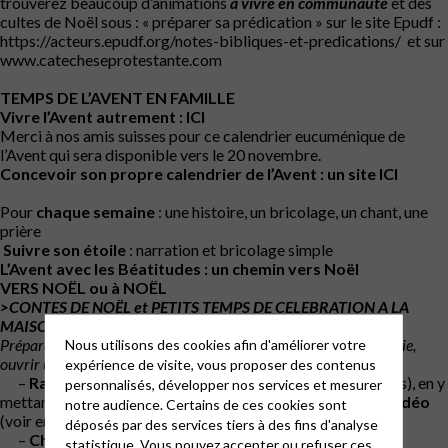
trouverez beaucoup d’animations
à vivre en communauté
et des
cultes de Noël sous : « préparer sa prédication » sur le site Epudf :
https://acteurs.epudf.org/notes-bibliques-et-predications/
et sur
www.catecheseprotestante.com
TEMPS DE L’AVENT EN FAMILLE
Vivre l’Avent autrement :
ICI
Merci à nos amis suisses
pour ce calendrier eucuménique de
l’Avent qui sera disponible vers le 20 novembre.
Concevoir son propre calendrier de l’Avent
:
un site ICI
Pour
chaque semaine
: une histoire, un bricolage, un chant, une
prière
Suivre son étoile
: narration et bricolage simple
L’Avent avec les Béatitudes : un chemin vers Noël
VERS NOËL ou à NOËL
>CONTES DE NOËL et PETITS TEMPS DE CELEBRATION A LA
MAISON
Préparer la pièce pour ce temps, coussins, etc. Allumer une bougie,
Nous utilisons des cookies afin d'améliorer votre
ouvrir une Bible et de rassembler la famille.
expérience de visite, vous proposer des contenus
–
Raconter
, seul ou à plusieurs le conte choisi (ci-dessous), en y
personnalisés, développer nos services et mesurer
mettant le ton (s’entrainer avant) ou
Visioner une petite vidéo
notre audience. Certains de ces cookies sont
(voir en bas de page)
déposés par des services tiers à des fins d'analyse
–
Chanter
ensemble, éventuellement ici
statistique. Vous pouvez accepter ou refuser ces