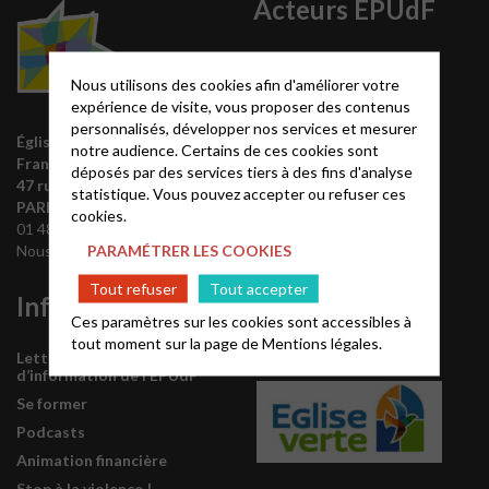
Acteurs EPUdF
Le site National
Nous utilisons des cookies afin d'améliorer votre
Liste des régions
expérience de visite, vous proposer des contenus
Annuaire EPUdF
personnalisés, développer nos services et mesurer
Église protestante unie de
Synodes et décisions
notre audience. Certains de ces cookies sont
France
déposés par des services tiers à des fins d'analyse
Déclarer sa foi
47 rue de Clichy 75009
statistique. Vous pouvez accepter ou refuser ces
Partenaires
PARIS
cookies.
01 48 74 90 92
Outils de communication
PARAMÉTRER LES COOKIES
Nous contacter
Tutoriels
Tout refuser
Tout accepter
Informations
L’Eglise est
Ces paramètres sur les cookies sont accessibles à
labellisée
tout moment sur la page de
Mentions légales.
Lettre mensuelle
d’information de l’EPUdF
Se former
Podcasts
Animation financière
Stop à la violence !