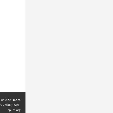
e unie de France
chy 75009 PARIS
epudf.org