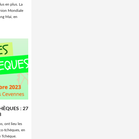
lus en plus. La
nion Mondiale
ang Mai, en
ÈQUES : 27
3
, ont lieu les
nco-tchèques, en
e Tchèque.