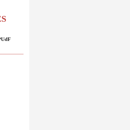
ES
EPUdF