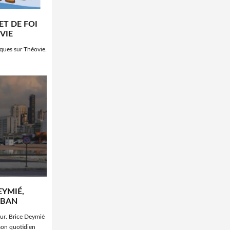
ET DE FOI
VIE
ques sur Théovie.
EYMIÉ,
IBAN
our. Brice Deymié
 son quotidien