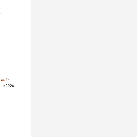
6
vis !
»
bre 2026