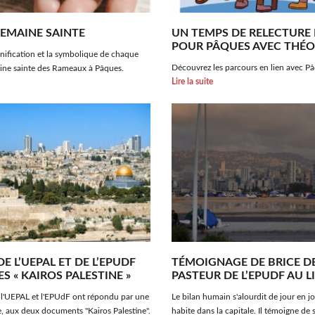
SEMAINE SAINTE
UN TEMPS DE RELECTURE 
POUR PÂQUES AVEC THÉO
gnification et la symbolique de chaque
Découvrez les parcours en lien avec Pâ
aine sainte des Rameaux à Pâques.
Lire la suite
E L’UEPAL ET DE L’EPUDF
TÉMOIGNAGE DE BRICE D
S « KAIROS PALESTINE »
PASTEUR DE L’EPUDF AU L
 l'UEPAL et l'EPUdF ont répondu par une
Le bilan humain s'alourdit de jour en j
, aux deux documents "Kairos Palestine".
habite dans la capitale. Il témoigne de