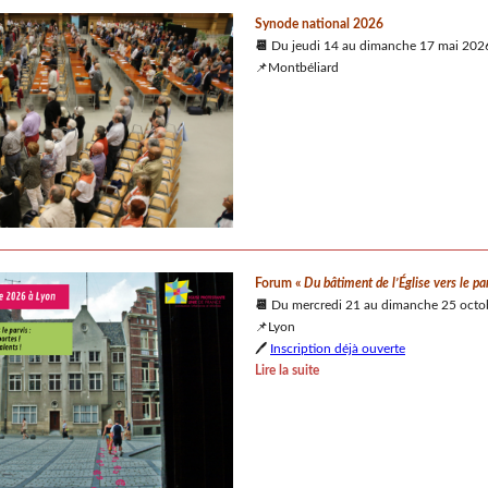
Synode national 2026
📆
Du jeudi 14 au dimanche 17 mai 202
📌Montbéliard
Forum «
Du bâtiment de l’Église vers le par
📆
Du mercredi 21 au dimanche 25 octo
📌Lyon
🖊️
Inscription déjà ouverte
Lire la suite